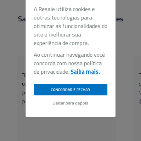
outras tecnologias para
otimizar as funcionalidades do
Saiba o que nossos fornecedores
site e melhorar sua
credenciados estão falando
experiência de compra.
Ao continuar navegando você
concorda com nossa política
de privacidade.
Saiba mais.
"Boa empresa de se trabalhar
CONCORDAR E FECHAR
contado bem comunicativos e
Deixar para depois
pagamento de imediato logo após
prestação de serviço."